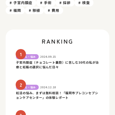
子宮内膜症
手術
採卵
検査
福岡
移植
費用
RANKING
2024.09.15
気持ち・悩み
子宮内膜症（チョコレート嚢胞）に苦しむ30代の私が治
療と妊娠の選択に悩んだ日々
2024.12.18
気持ち・悩み
妊活の悩み、まずは無料相談！「福岡市プレコンセプシ
ョンケアセンター」の体験レポート