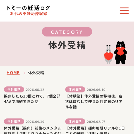
CATEGORY
体外受精
HOME
体外受精
2026.06.12
2026.06.10
体外受精
体外受精
採卵したら10個とれて、7個全部
【体験談】体外受精の移植後、症
4AAで凍結できた話
状ほぼなしで迎えた判定日のリア
ルな話
2026.04.19
2026.02.07
体外受精
体外受精
体外受精（採卵）前後のメンタル
【体外受精】採卵周期リアルな1日
体験談｜注射よりつらかったのは
ごとの記録（注射・通院）