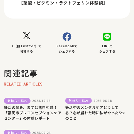
【葉酸・ビタミン・ラクトフェリン体験談】
X（旧Twitter）で
Facebookで
LINEで
投稿する
シェアする
シェアする
関連記事
RELATED ARTICLES
2024.12.18
2026.06.18
気持ち・悩み
気持ち・悩み
妊活の悩み、まずは無料相談！
妊活中のメンタルケアどうして
「福岡市プレコンセプションケア
る？心が崩れた時に私がやった5つ
センター」の体験レポート
のこと
2025.02.24
気持ち・悩み