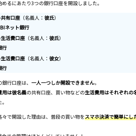
始めるにあたり3つの銀行口座を開設しました。
の
共有口座
（名義人：
彼氏
）
BIネット銀行
の
生活費口座
（名義人：
彼氏
）
銀行
の
生活費口座
（名義人：
彼女
）
銀行
の銀行口座は、
一人一つしか開設できません
。
賃用は彼名義
の共有口座、買い物などの
生活費用はそれぞれの
た。
各々で開設した理由は、普段の買い物を
スマホ決済で簡単にし
現金での管理はほとんどしていません！