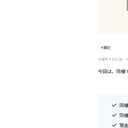
雑記
※当サイトには、
今回は、同棲
同
同
現