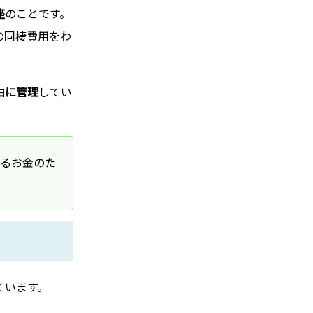
座
のことです。
の同棲費用をわ
由に管理
してい
るお金のた
ています。