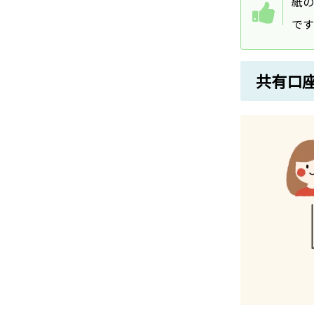
紙の
です
共有口