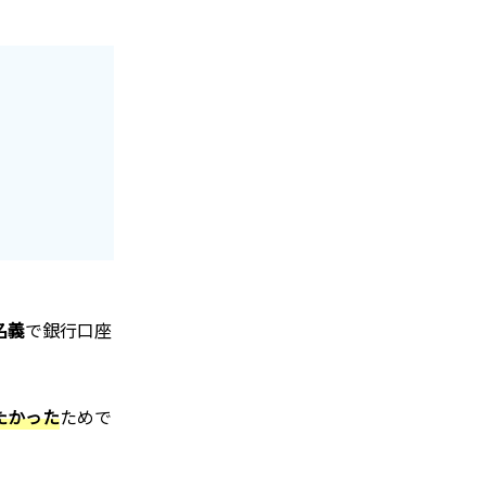
名義
で銀行口座
たかった
ためで