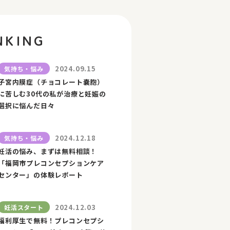
NKING
2024.09.15
気持ち・悩み
子宮内膜症（チョコレート嚢胞）
に苦しむ30代の私が治療と妊娠の
選択に悩んだ日々
2024.12.18
気持ち・悩み
妊活の悩み、まずは無料相談！
「福岡市プレコンセプションケア
センター」の体験レポート
2024.12.03
妊活スタート
福利厚生で無料！プレコンセプシ