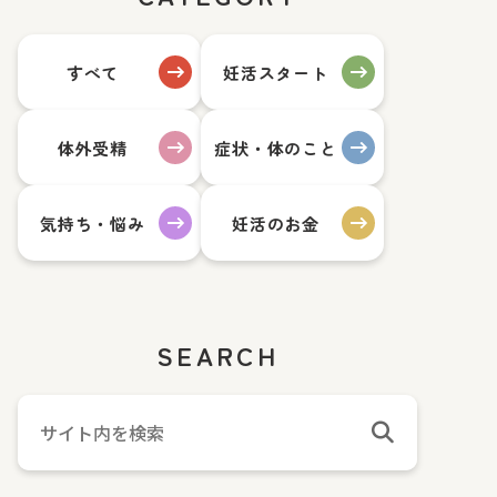
すべて
妊活スタート
体外受精
症状・体のこと
気持ち・悩み
妊活のお金
SEARCH