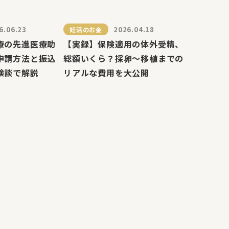
6.06.23
2026.04.18
妊活のお金
療の先進医療助
【実録】保険適用の体外受精、
申請方法と振込
総額いくら？採卵〜移植までの
験談で解説
リアルな費用を大公開