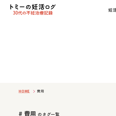
妊
HOME
費用
# 費用
のタグ一覧