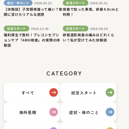
2026.03.31
2026.03.31
症状・体のこと
妊活スタート
【体験談】子宮鏡検査って痛い？実
検査で知った事実。卵巣4.8cmと
際に受けたリアルな感想
判明！
2024.12.03
2024.09.24
妊活スタート
妊活スタート
福利厚生で無料！プレコンセプシ
卵管造影検査の痛みはどれくら
ョンケア「AMH検査」の実際の体
い？私が受けてみた体験談
験談
CATEGORY
すべて
妊活スタート
体外受精
症状・体のこと