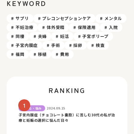
KEYWORD
サプリ
プレコンセプションケア
メンタル
不妊治療
体外受精
保険適用
入院
同棲
夫婦
妊活
子宮ポリープ
子宮内膜症
手術
採卵
検査
福岡
移植
費用
RANKING
2024.09.15
気持ち・悩み
子宮内膜症（チョコレート嚢胞）に苦しむ30代の私が治
療と妊娠の選択に悩んだ日々